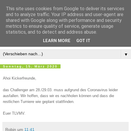
This site uses cookies from Google to deliver its services
and to analyze traffic. Your IP address and user-agent are
shared with Google along with performance and security
metrics to ensure quality of service, generate usage
statistics, and to detect and address abuse.
LEARN MORE
GOT IT
▼
Sonntag, 15. März 2020
Ahoi Kickerfreunde,
das Challenger am
28./29.03. muss aufgrund des Coronavirus leider
ausfallen. Wir hoffen, dass wir es nachholen können und dass die
restlichen Turniere wie geplant stattfinden.
Euer TLVMV.
Robin
um
11:41