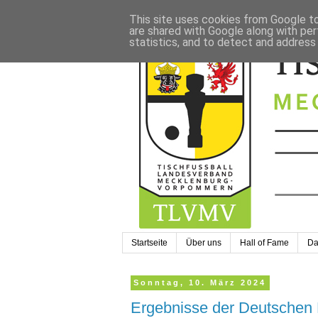
This site uses cookies from Google to 
are shared with Google along with per
statistics, and to detect and address
Startseite
Über uns
Hall of Fame
Da
Sonntag, 10. März 2024
Ergebnisse der Deutschen M