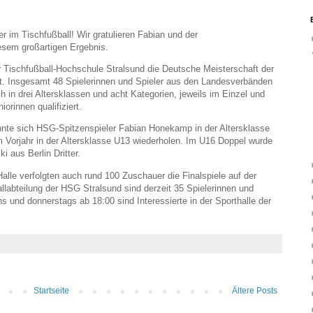
 im Tischfußball! Wir gratulieren Fabian und der
esem großartigen Ergebnis.
 Tischfußball-Hochschule Stralsund die Deutsche Meisterschaft der
tt. Insgesamt 48 Spielerinnen und Spieler aus den Landesverbänden
 in drei Altersklassen und acht Kategorien, jeweils im Einzel und
rinnen qualifiziert.
te sich HSG-Spitzenspieler Fabian Honekamp in der Altersklasse
 Vorjahr in der Altersklasse U13 wiederholen. Im U16 Doppel wurde
 aus Berlin Dritter.
lle verfolgten auch rund 100 Zuschauer die Finalspiele auf der
llabteilung der HSG Stralsund sind derzeit 35 Spielerinnen und
hs und donnerstags ab 18:00 sind Interessierte in der Sporthalle der
Startseite
Ältere Posts