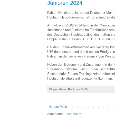
Junioren 2024
Fabian Honekamp ist erneut Deutscher Meister
Hochschulsportgemeinschaft Stralsund zu di
Am 24. und 25.02.2024 fand in der Mensa der
Juniorinnen und Junioren im Tischfußball sta
des Deutschen Tischfußballbundes hatten sich
Doppel in den Klassen U13, U16, U19 und Junio
Bei den Einzelwettbewerben am Samstag konn
U16 durchsetzen und damit seinen Erfolg vom
Fabian an der Seite von Frederick von Wysocki
Neben den Betreuern und Zuschauern in der Ha
Streaming-Plattform Twitch. In der Tischfußba
Spieler aktiv. Zu den Trainingszeiten mittwoc
Hochschule Stralsund jederzeit willkommen.
Eingestellt von
Robin
um
04:58
Neuere Posts
Abonnieren
Posts (Atom)