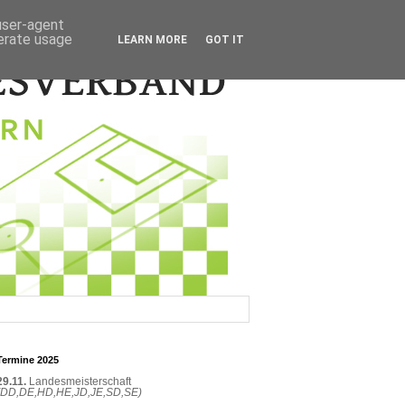
 user-agent
nerate usage
LEARN MORE
GOT IT
Termine 2025
29.11.
Landesmeisterschaft
(DD,DE,HD,HE,JD,JE,SD,SE)