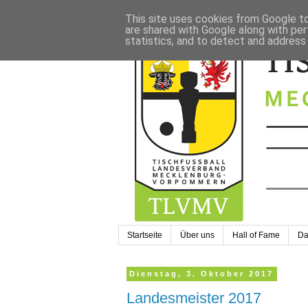
This site uses cookies from Google to 
are shared with Google along with per
statistics, and to detect and address
Startseite
Über uns
Hall of Fame
Da
Dienstag, 3. Oktober 2017
Landesmeister 2017