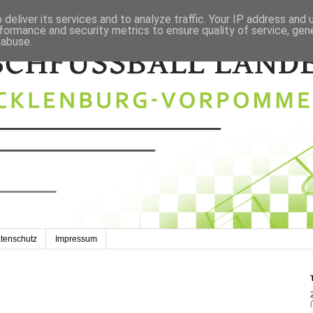
deliver its services and to analyze traffic. Your IP address and
formance and security metrics to ensure quality of service, ge
 abuse.
tenschutz
Impressum