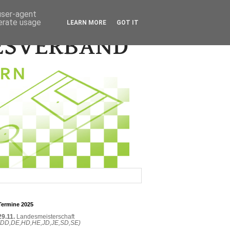
 user-agent
nerate usage
LEARN MORE
GOT IT
Termine 2025
29.11.
Landesmeisterschaft
(DD,DE,HD,HE,JD,JE,SD,SE)