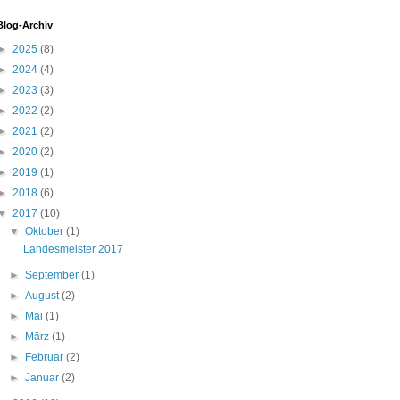
Blog-Archiv
►
2025
(8)
►
2024
(4)
►
2023
(3)
►
2022
(2)
►
2021
(2)
►
2020
(2)
►
2019
(1)
►
2018
(6)
▼
2017
(10)
▼
Oktober
(1)
Landesmeister 2017
►
September
(1)
►
August
(2)
►
Mai
(1)
►
März
(1)
►
Februar
(2)
►
Januar
(2)