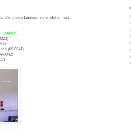
nd alle unsere Landesmeister stehen fest.
ki (09-0045)
0023)
037)
ench (09-0041)
09-0042)
27)