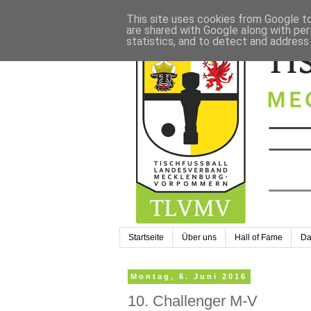
This site uses cookies from Google to 
are shared with Google along with per
statistics, and to detect and address
Startseite
Über uns
Hall of Fame
Da
Montag, 6. Juni 2016
10. Challenger M-V