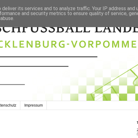
deliver its services and to analyze traffic. Your IP address and
formance and security metrics to ensure quality of service, ge
 abuse.
tenschutz
Impressum