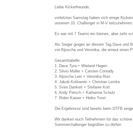
Liebe Kickerfreunde,
vorletzten Samstag haben sich einige Kicke
unserem 10. Challenger in M-V teilzunehmen.
Es war mit 7 Teams ein kleines, aber sehr s
Als Sieger gingen an diesem Tag Dave und Wie
vor Aljoscha und Veronika, die erneut einen 
Gesamttabelle
1. Dave Tyra + Wieland Hagen
2. Silvio Müller + Carsten Conrady
3. Aljoscha Lein + Veronika Ruiz
4. Jakob Kotlowski + Christian Lemke
5. Sven Dankert + Stefanie Kort
6. Andy Petsch + Katharina Schulz
7. Robin Kaiser + Heiko Trost
Die Ergebnisse sind bereits beim DTFB einget
Wir danken euch Teilnehmern für das schöne
Sommerchallenger begrüßen zu dürfen.