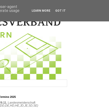
 user-agent
nerate usage
LEARN MORE
GOT IT
Termine 2025
29.11.
Landesmeisterschaft
(DD,DE,HD,HE,JD,JE,SD,SE)