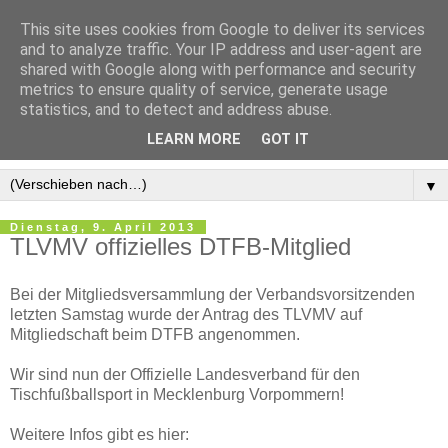
This site uses cookies from Google to deliver its services
and to analyze traffic. Your IP address and user-agent are
shared with Google along with performance and security
metrics to ensure quality of service, generate usage
statistics, and to detect and address abuse.
LEARN MORE
GOT IT
▼
Dienstag, 9. April 2013
TLVMV offizielles DTFB-Mitglied
Bei der Mitgliedsversammlung der Verbandsvorsitzenden
letzten Samstag wurde der Antrag des TLVMV auf
Mitgliedschaft beim DTFB angenommen.
Wir sind nun der Offizielle Landesverband für den
Tischfußballsport in Mecklenburg Vorpommern!
Weitere Infos gibt es hier: